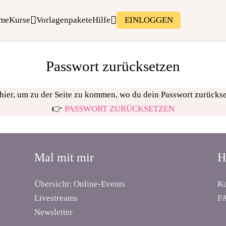
me
Kurse
Vorlagenpakete
Hilfe
EINLOGGEN
Passwort zurücksetzen
 hier, um zu der Seite zu kommen, wo du dein Passwort zurücks
👉
PASSWORT ZURÜCKSETZEN
Mal mit mir
H
Übersicht: Online-Events
Ko
Livestreams
F
Newsletter