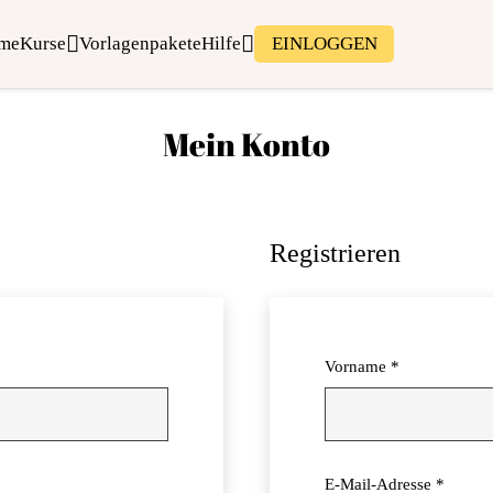
me
Kurse
Vorlagenpakete
Hilfe
EINLOGGEN
Mein Konto
Registrieren
rforderlich
Vorname
*
Erforde
E-Mail-Adresse
*